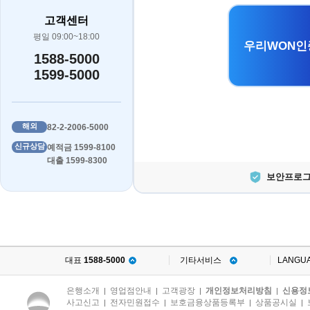
고객센터
평일 09:00~18:00
우리WON인
1588-5000
1599-5000
해외
82-2-2006-5000
신규상담
예적금 1599-8100
대출 1599-8300
보안프로그
대표
1588-5000
기타서비스
LANGU
은행소개
영업점안내
고객광장
개인정보처리방침
신용정
|
|
|
|
사고신고
전자민원접수
보호금융상품등록부
상품공시실
|
|
|
|