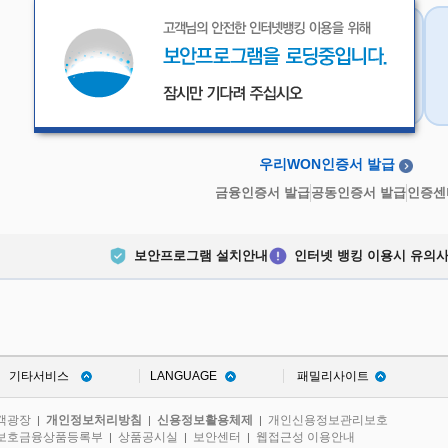
우리WON인증서
금융인증서
우리WON인증서 발급
금융인증서 발급
공동인증서 발급
인증센
보안프로그램 설치안내
인터넷 뱅킹 이용시 유의
기타서비스
LANGUAGE
패밀리사이트
객광장
개인정보처리방침
신용정보활용체제
개인신용정보관리보호
|
|
|
보호금융상품등록부
상품공시실
보안센터
웹접근성 이용안내
|
|
|