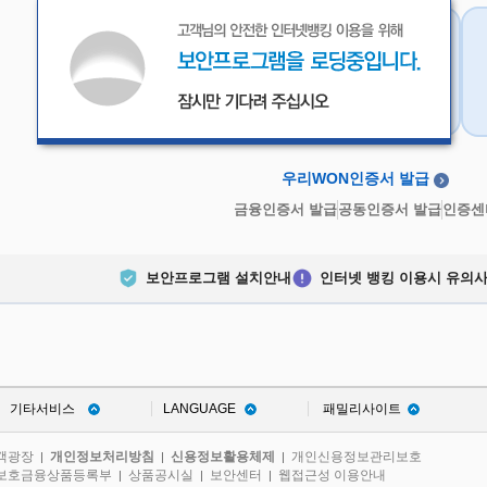
우리WON인증서
금융인증서
우리WON인증서 발급
금융인증서 발급
공동인증서 발급
인증센
보안프로그램 설치안내
인터넷 뱅킹 이용시 유의
기타서비스
LANGUAGE
패밀리사이트
객광장
개인정보처리방침
신용정보활용체제
개인신용정보관리보호
|
|
|
보호금융상품등록부
상품공시실
보안센터
웹접근성 이용안내
|
|
|