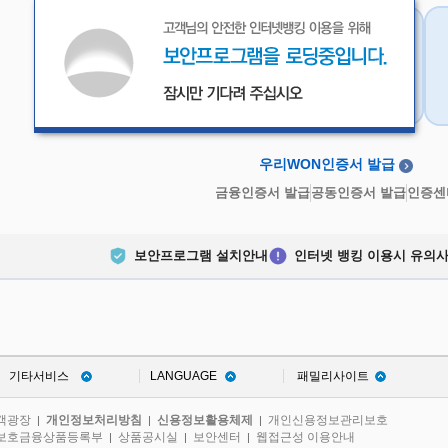
우리WON인증서
금융인증서
우리WON인증서 발급
금융인증서 발급
공동인증서 발급
인증센
보안프로그램 설치안내
인터넷 뱅킹 이용시 유의
기타서비스
LANGUAGE
패밀리사이트
객광장
개인정보처리방침
신용정보활용체제
개인신용정보관리보호
|
|
|
보호금융상품등록부
상품공시실
보안센터
웹접근성 이용안내
|
|
|