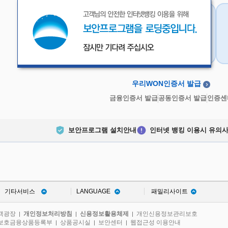
우리WON인증서
금융인증서
우리WON인증서 발급
금융인증서 발급
공동인증서 발급
인증센
보안프로그램 설치안내
인터넷 뱅킹 이용시 유의
기타서비스
LANGUAGE
패밀리사이트
객광장
개인정보처리방침
신용정보활용체제
개인신용정보관리보호
|
|
|
보호금융상품등록부
상품공시실
보안센터
웹접근성 이용안내
|
|
|