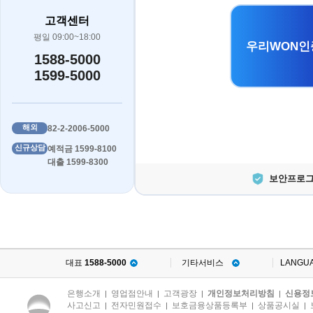
고객센터
평일 09:00~18:00
우리WON인
1588-5000
1599-5000
해외
82-2-2006-5000
신규상담
예적금 1599-8100
대출 1599-8300
보안프로그
대표
1588-5000
기타서비스
LANGU
은행소개
영업점안내
고객광장
개인정보처리방침
신용정
|
|
|
|
사고신고
전자민원접수
보호금융상품등록부
상품공시실
|
|
|
|