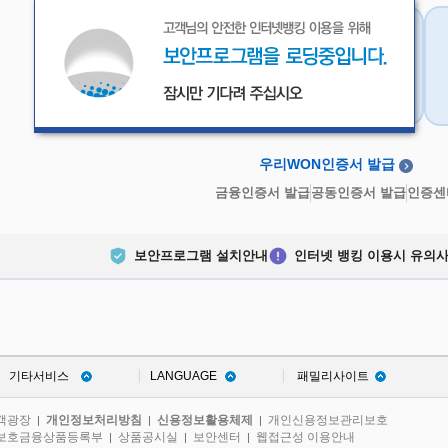
우리WON인증서
금융인증서
우리WON인증서 발급
금융인증서 발급
공동인증서 발급
인증센
보안프로그램 설치안내
인터넷 뱅킹 이용시 유의
기타서비스
LANGUAGE
패밀리사이트
객광장
개인정보처리방침
신용정보활용체제
개인신용정보관리보호
|
|
|
보호금융상품등록부
상품공시실
보안센터
웹접근성 이용안내
|
|
|