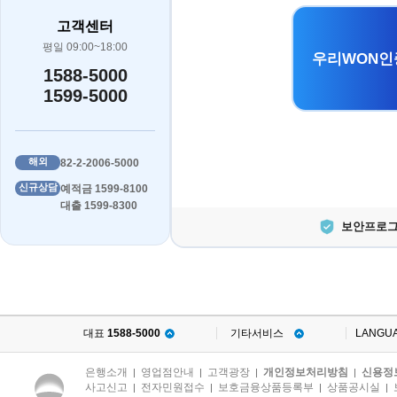
고객센터
평일 09:00~18:00
우리WON인
1588-5000
1599-5000
해외
82-2-2006-5000
신규상담
예적금 1599-8100
대출 1599-8300
보안프로그
대표
1588-5000
기타서비스
LANGU
은행소개
영업점안내
고객광장
개인정보처리방침
신용정
|
|
|
|
사고신고
전자민원접수
보호금융상품등록부
상품공시실
|
|
|
|