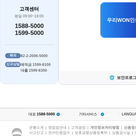
고객센터
평일 09:00~18:00
우리WON인
1588-5000
1599-5000
해외
82-2-2006-5000
신규상담
예적금 1599-8100
대출 1599-8300
보안프로그
대표
1588-5000
기타서비스
LANGU
은행소개
영업점안내
고객광장
개인정보처리방침
신용정
|
|
|
|
사고신고
전자민원접수
보호금융상품등록부
상품공시실
|
|
|
|