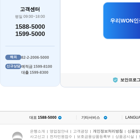
고객센터
평일 09:00~18:00
우리WON인
1588-5000
1599-5000
해외
82-2-2006-5000
신규상담
예적금 1599-8100
대출 1599-8300
보안프로그
대표
1588-5000
기타서비스
LANGU
은행소개
영업점안내
고객광장
개인정보처리방침
신용정
|
|
|
|
사고신고
전자민원접수
보호금융상품등록부
상품공시실
|
|
|
|