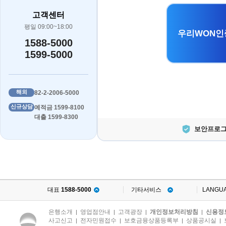
고객센터
평일 09:00~18:00
우리WON인
1588-5000
1599-5000
해외
82-2-2006-5000
신규상담
예적금 1599-8100
대출 1599-8300
보안프로그
대표
1588-5000
기타서비스
LANGU
은행소개
영업점안내
고객광장
개인정보처리방침
신용정
|
|
|
|
사고신고
전자민원접수
보호금융상품등록부
상품공시실
|
|
|
|