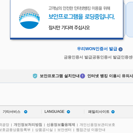
우리WON인증서
금융인증서
우리WON인증서 발급
금융인증서 발급
공동인증서 발급
인증센
보안프로그램 설치안내
인터넷 뱅킹 이용시 유의
기타서비스
LANGUAGE
패밀리사이트
객광장
개인정보처리방침
신용정보활용체제
개인신용정보관리보호
|
|
|
보호금융상품등록부
상품공시실
보안센터
웹접근성 이용안내
|
|
|