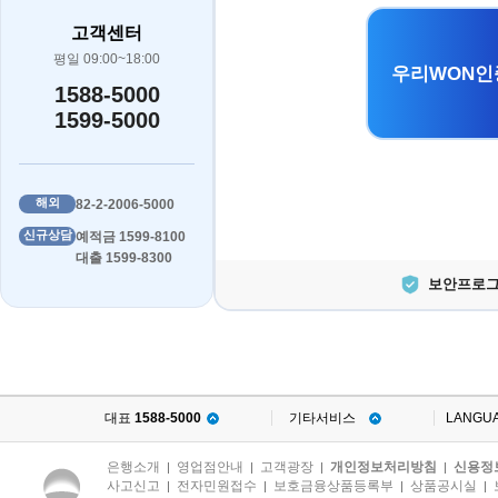
고객센터
평일 09:00~18:00
우리WON인
1588-5000
1599-5000
해외
82-2-2006-5000
신규상담
예적금 1599-8100
대출 1599-8300
보안프로그
대표
1588-5000
기타서비스
LANGU
은행소개
영업점안내
고객광장
개인정보처리방침
신용정
|
|
|
|
사고신고
전자민원접수
보호금융상품등록부
상품공시실
|
|
|
|