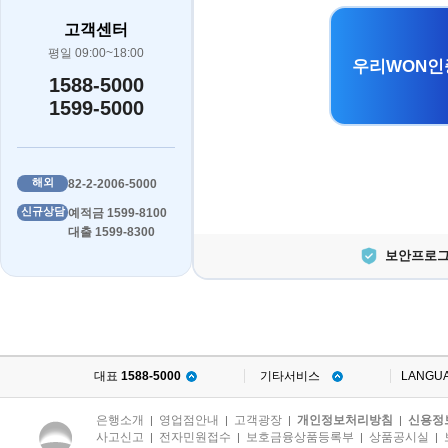
고객센터
평일 09:00~18:00
우리WON인
1588-5000
1599-5000
해외
82-2-2006-5000
신규상담
예적금 1599-8100
대출 1599-8300
보안프로그
대표
1588-5000
기타서비스
LANGU
은행소개
영업점안내
고객광장
개인정보처리방침
신용정
|
|
|
|
사고신고
전자민원접수
보호금융상품등록부
상품공시실
|
|
|
|