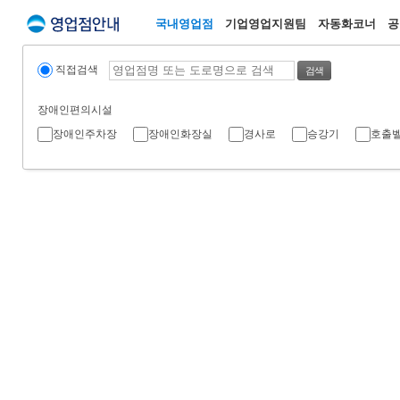
국내영업점
기업영업지원팀
자동화코너
공
직접검색
검색
장애인편의시설
장애인주차장
장애인화장실
경사로
승강기
호출